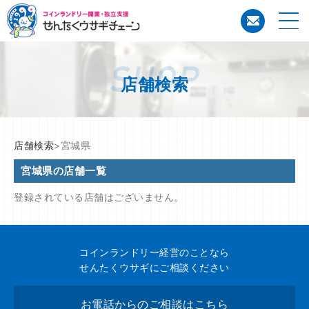
コイン
店舗検索
店舗検索
>宮城県
宮城県の店舗一覧
登録されている店舗はございません。
コインランドリー経営のことなら
せんたくウサギにご相談ください
お電話からのご相談はこちら