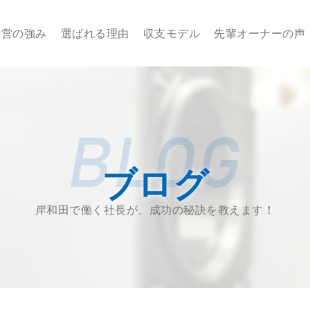
業・経営のことならせんたくウサギチェーンにお任せ下さい
経営の強み
選ばれる理由
収支モデル
先輩オーナーの声
ブログ
岸和田で働く社長が、成功の秘訣を教えます！